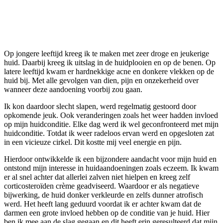
Op jongere leeftijd kreeg ik te maken met zeer droge en jeukerige
huid. Daarbij kreeg ik uitslag in de huidplooien en op de benen. Op
latere leeftijd kwam er hardnekkige acne en donkere vlekken op de
huid bij. Met alle gevolgen van dien, pijn en onzekerheid over
wanneer deze aandoening voorbij zou gaan.
Ik kon daardoor slecht slapen, werd regelmatig gestoord door
opkomende jeuk. Ook veranderingen zoals het weer hadden invloed
op mijn huidconditie. Elke dag werd ik wel geconfronteerd met mijn
huidconditie. Totdat ik weer radeloos ervan werd en opgesloten zat
in een vicieuze cirkel. Dit kostte mij veel energie en pijn.
Hierdoor ontwikkelde ik een bijzondere aandacht voor mijn huid en
ontstond mijn interesse in huidaandoeningen zoals eczeem. Ik kwam
er al snel achter dat allerlei zalven niet hielpen en kreeg zelf
corticosteroïden crème geadviseerd. Waardoor er als negatieve
bijwerking, de huid donker verkleurde en zelfs dunner atrofisch
werd. Het heeft lang geduurd voordat ik er achter kwam dat de
darmen een grote invloed hebben op de conditie van je huid. Hier
ben ik mee aan de slag gegaan en dit heeft erin geresulteerd dat mijn