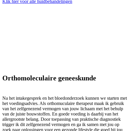
Klik hier voor alle huidbehandelingen
Orthomoleculaire geneeskunde
Na het intakegesprek en het bloedonderzoek kunnen we starten met
het voedingsadvies. Als orthomuculaire therapeut maak ik gebruik
van het zelfgenezend vermogen van jouw lichaam met het behulp
van de juiste bouwstoffen. En goede voeding is daarbij van het
allergrootste belang. Door toepassing van praktische diagnostiek
trigger ik dit zelfgenezend vermogen en ga ik samen met jou op
zoek naar oplossingen voor een gezonde lifestyle die goed bij jou